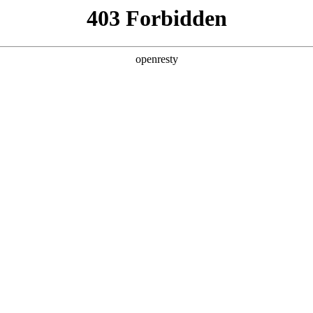
产品及服务
行业解决方案
合作伙伴
投资者关系
6com尊龙数码的重要发展战略之一。z6com尊龙数码在遵从适用的国家和
的、可持续、可信赖的网络安全与隐私保护保障体系，并积极地与有关
私保护的重要性，致力于保护消费者、客户、供应商、合作伙伴